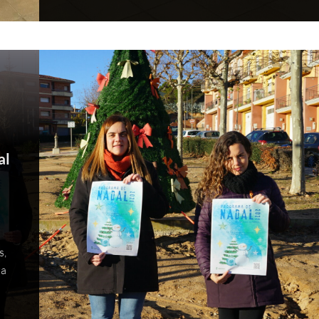
al
s,
ta