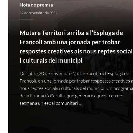
Nota de premsa
17 de novembre de 2021
Mutare Territori arriba a l’Espluga de
Francolí amb una jornada per trobar
respostes creatives als nous reptes social
i culturals del municipi
Dissabte 20 de novembre Mutare arriba a l’Espluga de
Francolí, en una jornada per trobar respostes creatives a
nous reptes socials i culturals del municipi. Un program
de la Fundació Carulla, que generarà aquest cap de
setmana un espai comunitari …