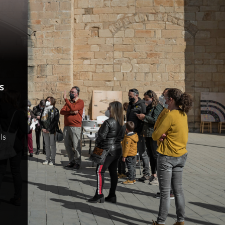
s
ls
a