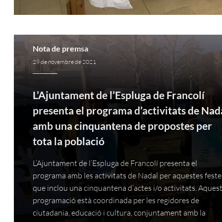
Nota de premsa
29 de novembre de 2021
L’Ajuntament de l’Espluga de Francolí
presenta el programa d’activitats de Nad
amb una cinquantena de propostes per
tota la població
L’Ajuntament de l’Espluga de Francolí presenta el
programa amb les activitats de Nadal per aquestes feste
que inclou una cinquantena d’actes i/o activitats. Aques
programació està coordinada per les regidores de
ciutadania, educació i cultura, conjuntament amb la