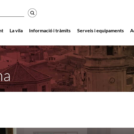
r
nt
La vila
Informació i tràmits
Serveis i equipaments
A
na