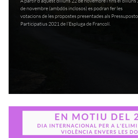
A partir d’aquest dilluns 22 de novembre i fins el dilluns
de novembre (ambdós inclosos) es podran fer les
votacions de les propostes presentades als Pressupost
Participatius 2021 de l’Espluga de Francolí.