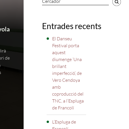
Cercador
Entrades recents
yola
El Danseu
Festival porta
lirà
aquest
ri de
diumenge ‘Una
a
brillant
s
imperfecció’, de
Vero Cendoya
amb
coproducció del
TNC, a l’Espluga
de Francolí
L’Espluga de
Francolí