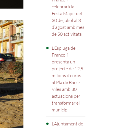
celebrarà la
Festa Major del
30 de juliol al 3
d’agost amb més
de 50 activitats
L’Espluga de
Francolí
presenta un
projecte de 12,5
milions d’euros
al Pla de Barris i
Viles amb 30
actuacions per
transformar el
municipi
L’Ajuntament de