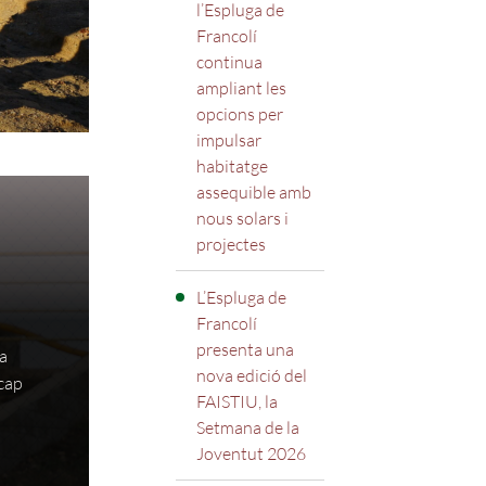
l’Espluga de
Francolí
continua
ampliant les
opcions per
impulsar
habitatge
assequible amb
nous solars i
projectes
L’Espluga de
Francolí
presenta una
 a
nova edició del
 cap
FAISTIU, la
Setmana de la
Joventut 2026