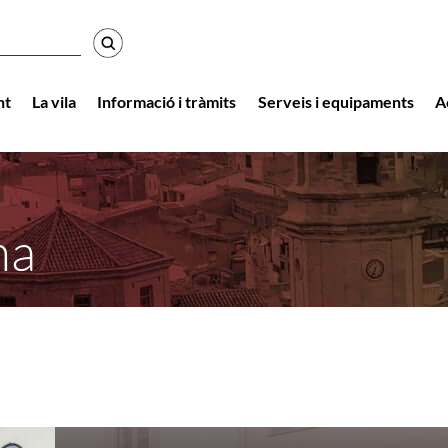
r
nt
La vila
Informació i tràmits
Serveis i equipaments
A
na