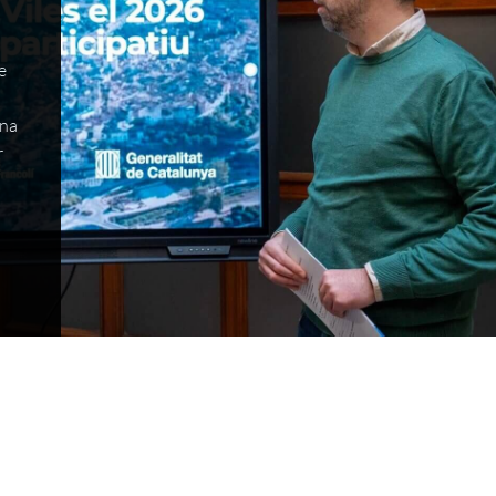
e
i
ana
r