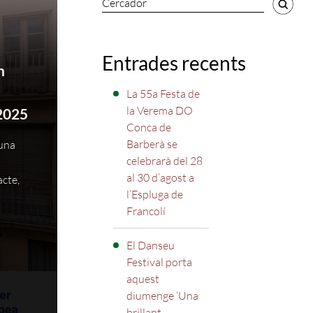
Cercador
Entrades recents
n
La 55a Festa de
la Verema DO
2025
Conca de
Barberà se
 una
celebrarà del 28
al 30 d’agost a
cte,
l’Espluga de
Francolí
El Danseu
Festival porta
aquest
diumenge ‘Una
brillant