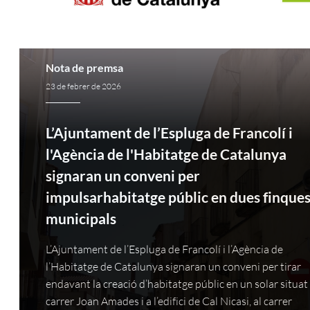
Nota de premsa
23 de febrer de 2026
L’Ajuntament de l’Espluga de Francolí i
l'Agència de l'Habitatge de Catalunya
signaran un conveni per
impulsarhabitatge públic en dues finque
municipals
L’Ajuntament de l’Espluga de Francolí i l’Agència de
l’Habitatge de Catalunya signaran un conveni per tirar
endavant la creació d’habitatge públic en un solar situat 
carrer Joan Amades i a l’edifici de Cal Nicasi, al carrer