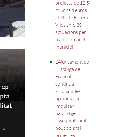
projecte de 12,5
milions d’euros
al Pla de Barris i
Viles amb 30
actuacions per
transformar el
municipi
L’Ajuntament de
l’Espluga de
Francolí
continua
rep
ampliant les
ipta
opcions per
litat
impulsar
habitatge
assequible amb
nous solars i
ciari,
projectes