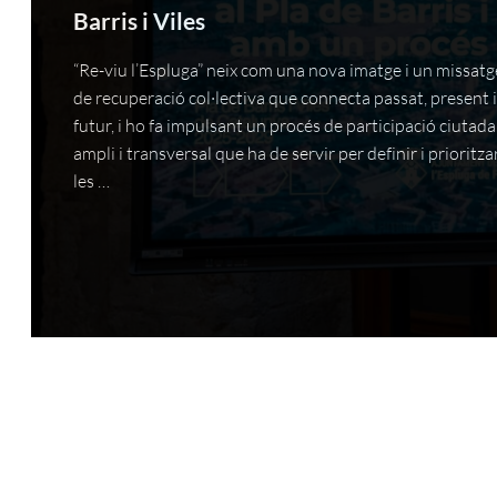
Barris i Viles
“Re-viu l’Espluga” neix com una nova imatge i un missatg
de recuperació col·lectiva que connecta passat, present 
futur, i ho fa impulsant un procés de participació ciutad
ampli i transversal que ha de servir per definir i prioritza
les …