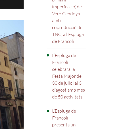
imperfecció’, de
Vero Cendoya
amb
coproducció del
TNC, a l’Espluga
de Francolí
L’Espluga de
Francolí
celebrarà la
Festa Major del
30 de juliol al 3
d’agost amb més
de 50 activitats
L’Espluga de
Francolí
presenta un