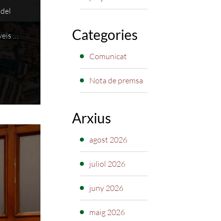
 del
Categories
veis …
Comunicat
Nota de premsa
Arxius
agost 2026
juliol 2026
juny 2026
maig 2026