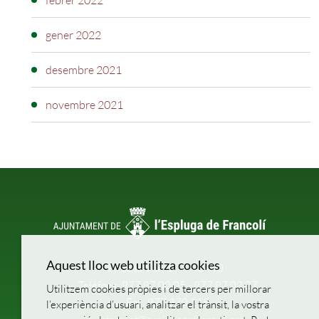
febrer 2022
gener 2022
desembre 2021
novembre 2021
Aquest lloc web utilitza cookies
Pl. de la Vila, 1
43440
Telèfons: 977 87 00 05 - 977 87 02 27
Utilitzem cookies pròpies i de tercers per millorar
Fax: 977 870 115
l’experiència d’usuari, analitzar el trànsit, la vostra