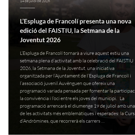
14 de juliol de 2026
L’Espluga de Francolí presenta una nova
edició del FAISTIU, la Setmana de la
Joventut 2026
L’Espluga de Francolí tornarà a viure aquest estiu una
setmana plena d’activitat amb la celebració del FAISTIU
2026, la Setmana de la Joventut, una iniciativa
organitzada per l’Ajuntament de l’Espluga de Francolí i
l’associació juvenil Auvënguen que ofereix una
programació variada pensada per fomentar la participac
la convivència i l’oci entre els joves del municipi. La
programació arrencarà el diumenge 19 de juliol amb un
de les activitats més emblemàtiques i esperades: la Cur
d’Andròmines, que recorrerà els carrers …