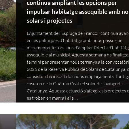
continua ampliant les opcions per
impulsar habitatge assequible amb no
solars i projectes
L’Ajuntament de l’Espluga de Francolí continua ava
en les polítiques d’habitatge amb nous passos per
incrementar les opcions d’ampliar l’oferta d’habitat
assequible al municipi. Aquesta setmana ha finalitzat
termini per presentar nous terrenys a la convocatòr
2026 de la Reserva Pública de Solars de Catalunya, o
consistori ha inscrit dos nous emplaçaments: l’antig
caserna de la Guàrdia Civil i el solar de l’avinguda
Catalunya. Aquesta actuació s’afegeix als projectes 
es troben en marxa i a la …