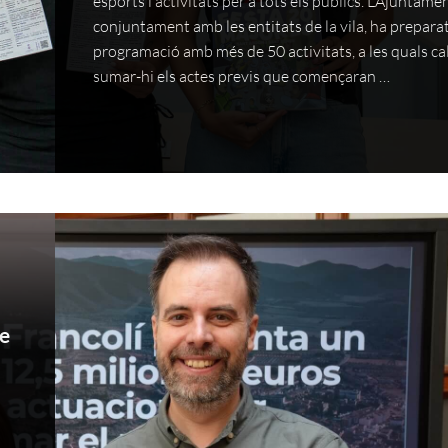
esports i activitats per a tots els públics. L’Ajuntamen
conjuntament amb les entitats de la vila, ha prepara
programació amb més de 50 activitats, a les quals ca
sumar-hi els actes previs que començaran …
te