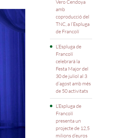
Vero Cendoya
amb
coproducció del
TNC, a l’Espluga
de Francolí
L’Espluga de
Francolí
celebrarà la
Festa Major del
30 de juliol al 3
d’agost amb més
de 50 activitats
L’Espluga de
Francolí
presenta un
projecte de 12,5
milions d’euros