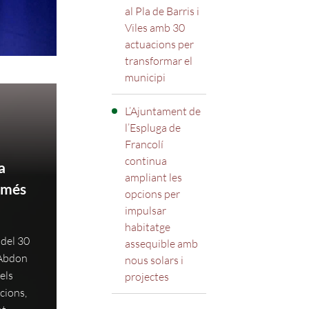
al Pla de Barris i
Viles amb 30
actuacions per
transformar el
municipi
L’Ajuntament de
l’Espluga de
Francolí
continua
a
ampliant les
b més
opcions per
impulsar
habitatge
 del 30
assequible amb
t Abdon
nous solars i
els
projectes
cions,