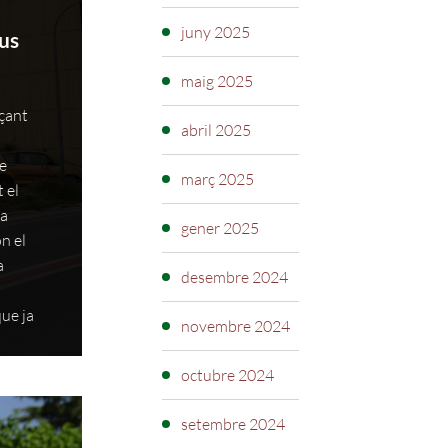
juny 2025
us
maig 2025
nçant
abril 2025
ge
març 2025
 el
ia
gener 2025
n el
a
desembre 2024
que ja
novembre 2024
octubre 2024
setembre 2024