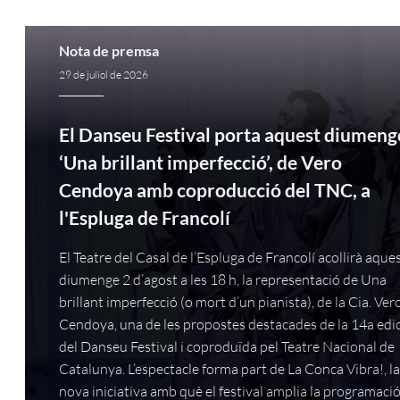
Nota de premsa
29 de juliol de 2026
El Danseu Festival porta aquest diumeng
‘Una brillant imperfecció’, de Vero
Cendoya amb coproducció del TNC, a
l'Espluga de Francolí
El Teatre del Casal de l’Espluga de Francolí acollirà aque
diumenge 2 d’agost a les 18 h, la representació de Una
brillant imperfecció (o mort d’un pianista), de la Cia. Ver
Cendoya, una de les propostes destacades de la 14a edi
del Danseu Festival i coproduïda pel Teatre Nacional de
Catalunya. L’espectacle forma part de La Conca Vibra!, l
nova iniciativa amb què el festival amplia la programació