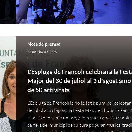
n
Nota de premsa
21 de juliol de 2026
L'Espluga de Francolí celebrarà la Fest
Major del 30 de juliol al 3 d'agost am
de 50 activitats
L’Espluga de Francolí ja ho té tot a punt per celebrar,
de juliol al 3 d’agost, la Festa Major en honor a san
i sant Senén, amb un programa que tornarà a omplir 
carrers del municipi de cultura popular, música, tradi