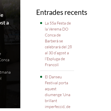
Entrades recents
de
st a
La 55a Festa de
la Verema DO
Conca de
Barberà se
celebrarà del 28
al 30 d’agost a
e
l’Espluga de
 Conca
Francolí
setmana
El Danseu
l
Festival porta
aquest
diumenge ‘Una
brillant
imperfecció’, de