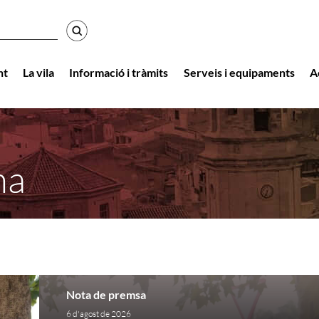
r
nt
La vila
Informació i tràmits
Serveis i equipaments
A
na
Nota de premsa
6 d'agost de 2026