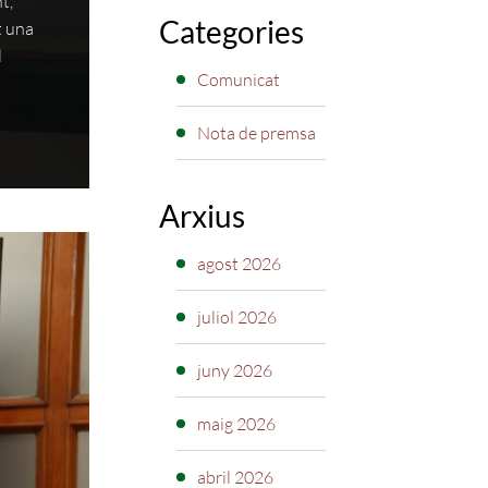
t,
Categories
t una
l
Comunicat
Nota de premsa
Arxius
agost 2026
juliol 2026
juny 2026
maig 2026
abril 2026