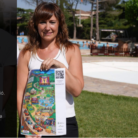
ió,
a
sa