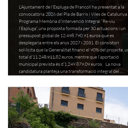
L’Ajuntament de l’Espluga de Francolí ha presentat a la
convocatòria 2026 del Pla de Barris i Viles de Catalunya 
Programa Memòria d’Intervenció Integral “Re-viu
l’Espluga”, una proposta formada per 30 actuacions i un
pressupost global de 12.498.790,91 euros que es
desplegaria entre els anys 2027 i 2031. El consistori
sol·licita que la Generalitat financi el 90% del projecte, u
total d’11.248.911,82 euros, mentre que l’aportació
municipal prevista és d’1.249.879,09 euros. La nova
candidatura planteja una transformació integral del …