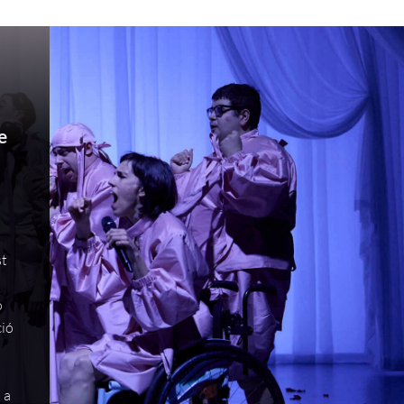
e
st
o
ció
a
 a