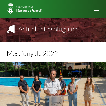
Me
Actualitat espluguina
Mes:
juny de 2022