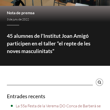
Nota de premsa
3 de juny de 2022
45 alumnes de l’Institut Joan Amigó
participen en el taller “el repte de les
noves masculinitats”
Cercador
Entrades recents
La 55a Festa de la Verema DO Conca de Barberà se