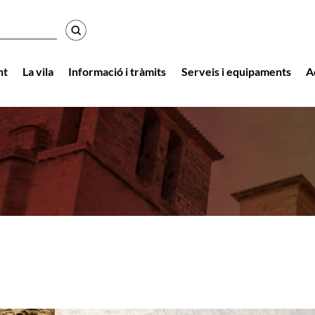
r
nt
La vila
Informació i tràmits
Serveis i equipaments
A