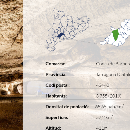
Comarca:
Conca de Barber
Província:
Tarragona (Catal
Codi postal:
43440
Habitants:
3.755 (2019)
Densitat de població:
65,65 hab/km²
Superfície:
57,2 km²
Altitud:
411m