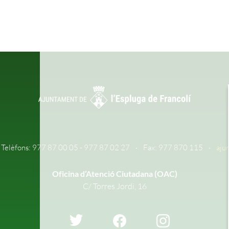
Telèfons: 977 87 00 05 - 977 87 02 27
Fax: 977 870 115
aju
Oficina d’Atenció Ciutadana (OAC)
C/ Torres Jordi, 16