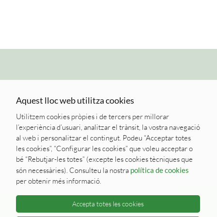
Aquest lloc web utilitza cookies
Utilitzem cookies pròpies i de tercers per millorar
l’experiència d’usuari, analitzar el trànsit, la vostra navegació
al web i personalitzar el contingut. Podeu “Acceptar totes
ntament@esplugadefrancoli.cat
les cookies”, “Configurar les cookies” que voleu acceptar o
bé “Rebutjar-les totes” (excepte les cookies tècniques que
són necessàries). Consulteu la nostra
política de cookies
per obtenir més informació.
Accepta totes les cookies