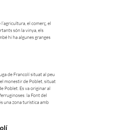
’agricultura, el comerç, el
tants són la vinya, els
i també hi ha algunes granges
uga de Francolí situat al peu
el monestir de Poblet, situat
e Poblet. Es va originar al
ferruginoses: la Font del
és una zona turística amb
olí