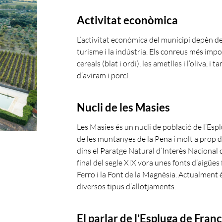
Activitat econòmica
L’activitat econòmica del municipi depèn de l
turisme i la indústria. Els conreus més impor
cereals (blat i ordi), les ametlles i l’oliva, 
d’aviram i porcí.
Nucli de les Masies
Les Masies és un nucli de població de l’Espl
de les muntanyes de la Pena i molt a prop d
dins el Paratge Natural d’Interès Nacional d
final del segle XIX vora unes fonts d’aigües 
Ferro i la Font de la Magnèsia. Actualment 
diversos tipus d’allotjaments.
El parlar de l’Espluga de Franc