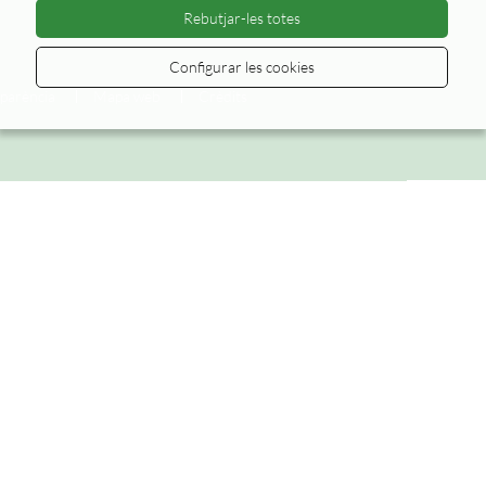
Rebutjar-les totes
Configurar les cookies
parència
Mapa web
Crèdits