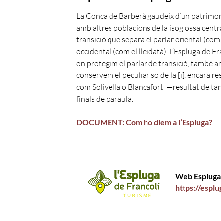
La Conca de Barberà gaudeix d’un patrimon
amb altres poblacions de la isoglossa central
transició que separa el parlar oriental (com 
occidental (com el lleidatà). L’Espluga de Fr
on protegim el parlar de transició, també a
conservem el peculiar so de la [i], encara r
com Solivella o Blancafort —resultat de tanc
finals de paraula.
DOCUMENT: Com ho diem a l’Espluga?
Web Espluga
https://esplu