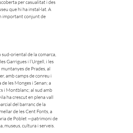
scoberta per casualitat i des
eu que hi ha instal·lat. A
un important conjunt de
m sud-oriental de la comarca,
les Garrigues i l’Urgell, i les
es muntanyes de Prades, al
guer, amb camps de conreu i
a de les Monges i Senan; a
ts i Montblanc; al sud amb
ila ha crescut en plena vall
parcial del barranc de la
mellar de les Cent Fonts, a
aria de Poblet —patrimoni de
a, museus, cultura i serveis.