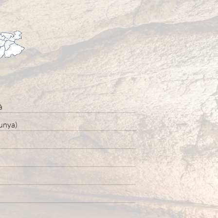
à
unya)