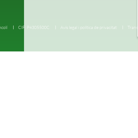
colí
CIF: P4305500C
Avís legal i política de privacitat
Trans