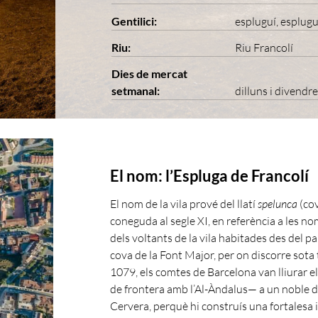
Gentilici:
espluguí, esplug
Riu:
Riu Francolí
Dies de mercat
setmanal:
dilluns i divendr
El nom: l’Espluga de Francolí
El nom de la vila prové del llatí
spelunca
(co
coneguda al segle XI, en referència a les n
dels voltants de la vila habitades des del pal
cova de la Font Major, per on discorre sota t
1079, els comtes de Barcelona van lliurar el
de frontera amb l’Al-Àndalus— a un noble 
Cervera, perquè hi construís una fortalesa i