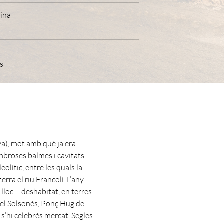
uina
es
va), mot amb què ja era
ombroses balmes i cavitats
eolític, entre les quals la
erra el riu Francolí. L’any
 lloc —deshabitat, en terres
del Solsonès, Ponç Hug de
 s’hi celebrés mercat. Segles