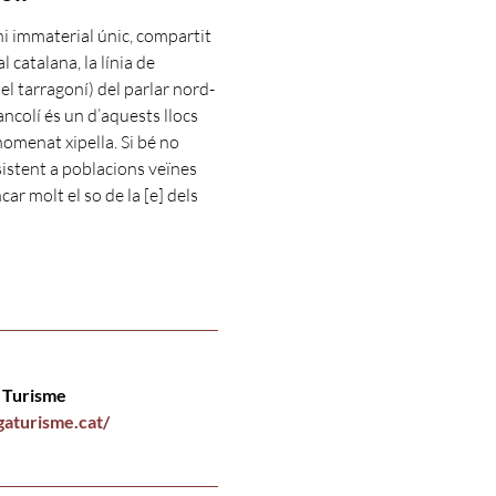
i immaterial únic, compartit
 catalana, la línia de
el tarragoní) del parlar nord-
ancolí és un d’aquests llocs
nomenat xipella. Si bé no
esistent a poblacions veïnes
ar molt el so de la [e] dels
 Turisme
gaturisme.cat/