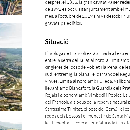
després, el 1853, la gran cavitat va ser rede
de 1992 es pot visitar, juntament amb el mus
més, a l’octubre de 2019 s’hi va descobrir 
gravats paleolítics.
Situació
L’Espluga de Francolí està situada a l’extre
entre la serra del Tallat al nord, al límit amb 
cingleres del bosc de Poblet i la Pena, de l
sud; entremig, la plana i el barranc del Re
vinyes. Limita al nord amb Fulleda, Vallbon
llevant amb Blancafort, la Guàrdia dels Pra
Rojals i a ponent amb Vimbodí i Poblet. La v
del Francolí, als peus de la reserva natural 
Santíssima Trinitat, el bosc del Comú i el co
redós dels boscos i el monestir de Santa M
la Humanitat— com a lloc d’aturada turístic