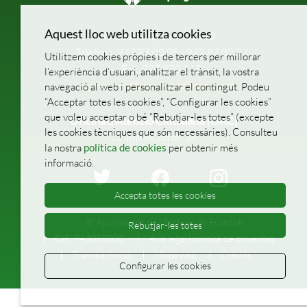
Aquest lloc web utilitza cookies
Pl. de la Vila, 1
43440
Telèfons: 977 87 00 05 - 977 87 02 27
Utilitzem cookies pròpies i de tercers per millorar
Fax: 977 870 115
l’experiència d’usuari, analitzar el trànsit, la vostra
ajuntament@esplugadefrancoli.cat
navegació al web i personalitzar el contingut. Podeu
“Acceptar totes les cookies”, “Configurar les cookies”
que voleu acceptar o bé “Rebutjar-les totes” (excepte
Oficina d’Atenció Ciutadana (OAC)
les cookies tècniques que són necessàries). Consulteu
C/ Torres Jordi, 16
la nostra
política de cookies
per obtenir més
informació.
Accepta totes les cookies
© Ajuntament de l'Espluga de Francolí
Rebutjar-les totes
CIF: P4305500C
Avís legal i política de privacitat
Transparència
Mapa web
Crèdits
Configurar les cookies