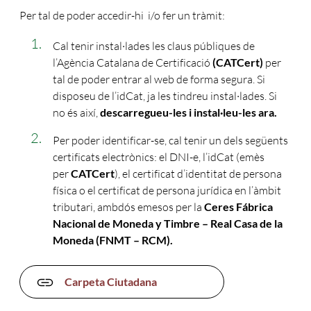
Per tal de poder accedir-hi i/o fer un tràmit:
Cal tenir instal·lades les claus públiques de
l’Agència Catalana de Certificació
(CATCert)
per
tal de poder entrar al web de forma segura. Si
disposeu de l’idCat, ja les tindreu instal·lades. Si
no és així,
descarregueu-les i instal·leu-les ara.
Per poder identificar-se, cal tenir un dels següents
certificats electrònics: el DNI-e, l’idCat (emès
per
CATCert
), el certificat d’identitat de persona
física o el certificat de persona jurídica en l’àmbit
tributari, ambdós emesos per la
Ceres Fábrica
Nacional de Moneda y Timbre – Real Casa de la
Moneda (FNMT – RCM).
Carpeta Ciutadana