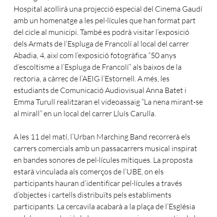
Hospital acollirà una projecció especial del Cinema Gaudí
amb un homenatge a les pel·lícules que han format part
del cicle al municipi. També es podrà visitar l’exposició
dels Armats de l’Espluga de Francolí al local del carrer
Abadia, 4, així com l’exposició fotogràfica “50 anys
d’escoltisme a l’Espluga de Francolí” als baixos de la
rectoria, a càrrec de l’AEIG l’Estornell. A més, les
estudiants de Comunicació Audiovisual Anna Batet i
Emma Turull realitzaran el videoassaig “La nena mirant-se
al mirall” en un local del carrer Lluís Carulla.
A les 11 del matí, l’Urban Marching Band recorrerà els
carrers comercials amb un passacarrers musical inspirat
en bandes sonores de pel·lícules mítiques. La proposta
estarà vinculada als comerços de l’UBE, on els
participants hauran d’identificar pel·lícules a través
d’objectes i cartells distribuïts pels establiments
participants. La cercavila acabarà a la plaça de l’Església