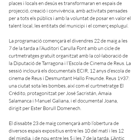
places i locals en desús es transformaran en espais de
projecció, creació i convivència, amb activitats pensades
per a tots els públics i amb la voluntat de posar en valor el
talent local, les entitats del municipi i el comerç espluguí.
La programació començarà el divendres 22 de maig a les
7 de la tarda a l’Auditori Carulla Font amb un cicle de
curtmetratges gratuït organitzat amb la col·laboració de
la Diputació de Tarragona i l’Escola de Cinema de Reus. La
sessió inclourà els documentals ECIR, 12 anys d’escola de
cinema de Reus i Desmuntant Hallo Freunde. Reus 1937:
una ciutat sota les bombes, així com el curtmetratge El
Crédito, protagonitzat per José Sacristán, Amaia
Salamanca i Manuel Galiana, i el documental Joana,
dirigit per Ester Borull Domenech.
El dissabte 23 de maig començarà amb l’obertura de
diversos espais expositius entre les 10 del matí i les 12
del migdia, i de nou entre les 5 i les 7 de la tarda. L’Antic