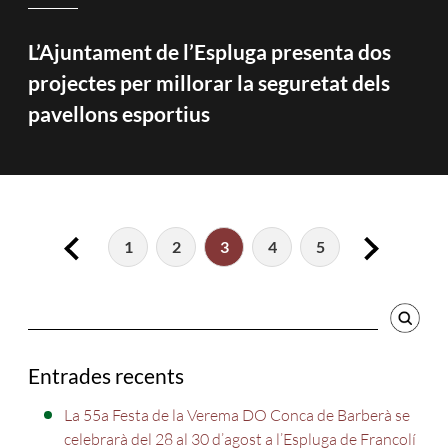
L’Ajuntament de l’Espluga presenta dos
projectes per millorar la seguretat dels
pavellons esportius
1
2
3
4
5
Cercador
Entrades recents
La 55a Festa de la Verema DO Conca de Barberà se
celebrarà del 28 al 30 d’agost a l’Espluga de Francolí