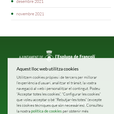
desembre 2021
novembre 2021
Aquest lloc web utilitza cookies
Pl. de la Vila, 1
43440
Utilitzem cookies pròpies i de tercers per millorar
Telèfons: 977 87 00 05 - 977 87 02 27
l’experiència d’usuari, analitzar el trànsit, la vostra
Fax: 977 870 115
navegació al web i personalitzar el contingut. Podeu
ajuntament@esplugadefrancoli.cat
“Acceptar totes les cookies”, “Configurar les cookies”
que voleu acceptar o bé “Rebutjar-les totes” (excepte
Oficina d’Atenció Ciutadana (OAC)
les cookies tècniques que són necessàries). Consulteu
C/ Torres Jordi, 16
la nostra
política de cookies
per obtenir més