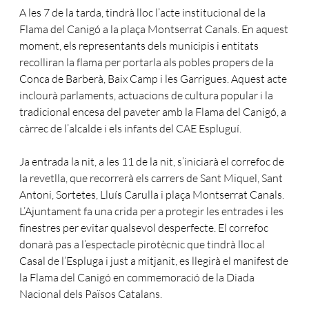
A les 7 de la tarda, tindrà lloc l’acte institucional de la
Flama del Canigó a la plaça Montserrat Canals. En aquest
moment, els representants dels municipis i entitats
recolliran la flama per portarla als pobles propers de la
Conca de Barberà, Baix Camp i les Garrigues. Aquest acte
inclourà parlaments, actuacions de cultura popular i la
tradicional encesa del paveter amb la Flama del Canigó, a
càrrec de l’alcalde i els infants del CAE Espluguí.
Ja entrada la nit, a les 11 de la nit, s’iniciarà el correfoc de
la revetlla, que recorrerà els carrers de Sant Miquel, Sant
Antoni, Sortetes, Lluís Carulla i plaça Montserrat Canals.
L’Ajuntament fa una crida per a protegir les entrades i les
finestres per evitar qualsevol desperfecte. El correfoc
donarà pas a l’espectacle pirotècnic que tindrà lloc al
Casal de l’Espluga i just a mitjanit, es llegirà el manifest de
la Flama del Canigó en commemoració de la Diada
Nacional dels Països Catalans.