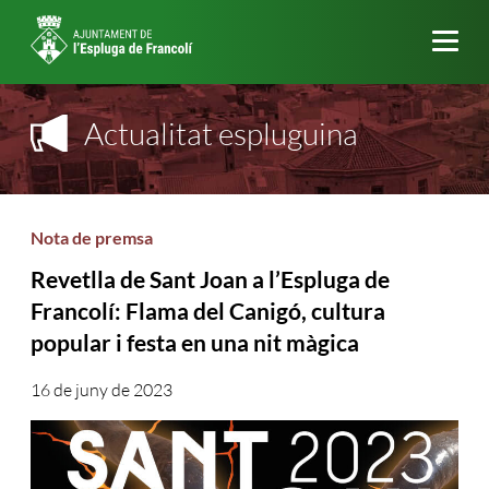
Me
Actualitat espluguina
Nota de premsa
Revetlla de Sant Joan a l’Espluga de
Francolí: Flama del Canigó, cultura
popular i festa en una nit màgica
16 de juny de 2023