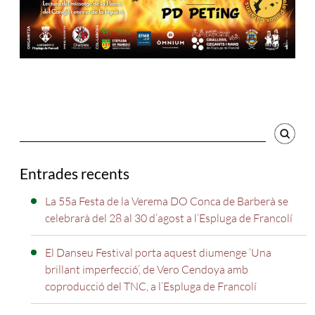
Cercador
Entrades recents
La 55a Festa de la Verema DO Conca de Barberà se
celebrarà del 28 al 30 d’agost a l’Espluga de Francolí
El Danseu Festival porta aquest diumenge ‘Una
brillant imperfecció’, de Vero Cendoya amb
coproducció del TNC, a l’Espluga de Francolí