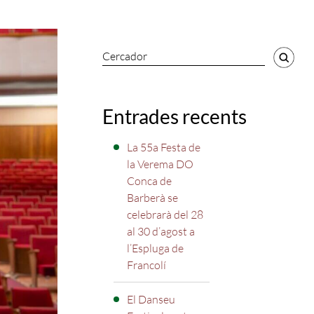
Cercador
Entrades recents
La 55a Festa de
la Verema DO
Conca de
Barberà se
celebrarà del 28
al 30 d’agost a
l’Espluga de
Francolí
El Danseu