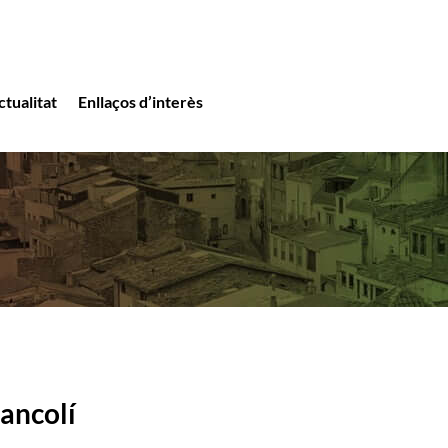
ctualitat
Enllaços d’interès
rancolí