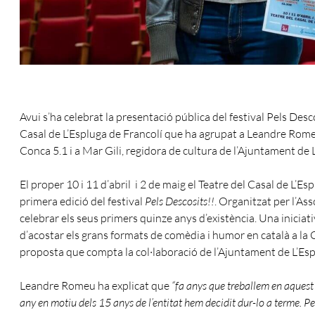
Avui s’ha celebrat la presentació pública del festival Pels Desc
Casal de L’Espluga de Francolí que ha agrupat a Leandre Rome
Conca 5.1 i a Mar Gili, regidora de cultura de l’Ajuntament de 
El proper 10 i 11 d’abril i 2 de maig el Teatre del Casal de L’Esp
primera edició del festival
Pels Descosits!!
. Organitzat per l’As
celebrar els seus primers quinze anys d’existència. Una iniciat
d’acostar els grans formats de comèdia i humor en català a la
proposta que compta la col·laboració de l’Ajuntament de L’Esp
Leandre Romeu ha explicat que
“fa anys que treballem en aquest
any en motiu dels 15 anys de l’entitat hem decidit dur-lo a terme. Pe