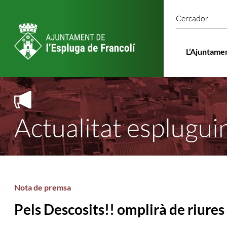
Cercado
L’Ajuntame
Actualitat esplugui
Nota de premsa
Pels Descosits!! omplirà de riures 