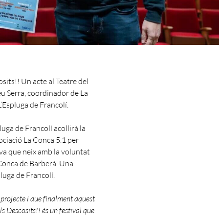
osits!! Un acte al Teatre del
u Serra, coordinador de La
L’Espluga de Francolí.
luga de Francolí acollirà la
sociació La Conca 5.1 per
iva que neix amb la voluntat
 Conca de Barberà. Una
luga de Francolí.
 projecte i que finalment aquest
ls Descosits!! és un festival que