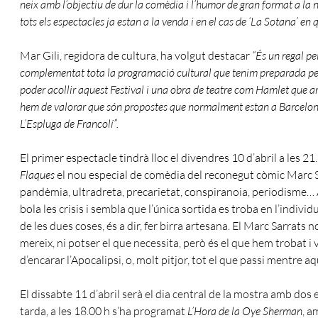
neix amb l’objectiu de dur la comèdia i l’humor de gran format a la
tots els espectacles ja estan a la venda i en el cas de
‘La Sotana’ en 
Mar Gili, regidora de cultura, ha volgut destacar
“És un regal pe
complementat tota la programació cultural que tenim preparada pe
poder acollir aquest Festival i una obra de teatre com Hamlet que a
hem de valorar que són propostes que normalment estan a Barcelon
L’Espluga de Francolí”.
El primer espectacle tindrà lloc el divendres 10 d’abril a les 2
Flaques
el nou especial de comèdia del reconegut còmic Marc Sa
pandèmia, ultradreta, precarietat, conspiranoia, periodisme… A 
bola les crisis i sembla que l’única sortida es troba en l’indivi
de les dues coses, és a dir, fer birra artesana. El Marc Sarrats 
mereix, ni potser el que necessita, però és el que hem trobat 
d’encarar l’Apocalipsi, o, molt pitjor, tot el que passi mentre a
El dissabte 11 d’abril serà el dia central de la mostra amb dos e
tarda, a les 18.00 h s’ha programat
L’Hora de la Oye Sherman
, a