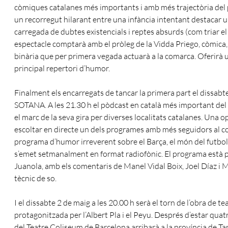
còmiques catalanes més importants i amb més trajectòria del 
un recorregut hilarant entre una infància intentant destacar un
carregada de dubtes existencials i reptes absurds (com triar e
espectacle comptarà amb el pròleg de la Vidda Priego, còmica, a
binària que per primera vegada actuarà a la comarca. Oferirà u
principal repertori d’humor.
Finalment els encarregats de tancar la primera part el dissabt
SOTANA. A les 21.30 h el pòdcast en català més important del 
el marc de la seva gira per diverses localitats catalanes. Una o
escoltar en directe un dels programes amb més seguidors al co
programa d’humor irreverent sobre el Barça, el món del futbol
s’emet setmanalment en format radiofònic. El programa està p
Juanola, amb els comentaris de Manel Vidal Boix, Joel Díaz i 
tècnic de so.
I el dissabte 2 de maig a les 20.00 h serà el torn de l’obra d
protagonitzada per l’Albert Pla i el Peyu. Després d’estar quat
del Teatre Coliseum de Barcelona arribarà a la província de Ta