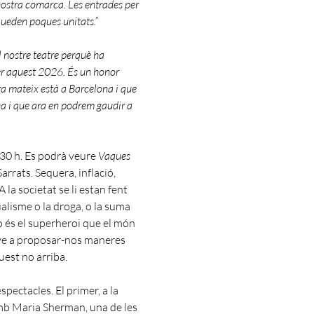
 nostra comarca. Les entrades per
queden poques unitats.”
l nostre teatre perquè ha
r aquest 2026. És un honor
ra mateix està a Barcelona i que
a i que ara en podrem gaudir a
1.30 h. Es podrà veure
Vaques
rrats. Sequera, inflació,
la societat se li estan fent
dualisme o la droga, o la suma
no és el superheroi que el món
i ve a proposar-nos maneres
quest no arriba.
spectacles. El primer, a la
mb Maria Sherman, una de les