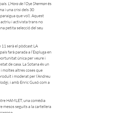
país.
L’Hora de l’Oye Sherman
és
a i una crisi dels 30
l paraigua que vol). Aquest
ctriu i activista trans no
na petita selecció del seu
e 11 serà el pòdcast LA
país farà parada a l’Espluga en
portunitat única per veure i
stat de casa. La Sotana és un
 i moltes altres coses que
roduït i moderat per l’Andreu
Modgi, i amb Enric Gusó com a
e teatre HAMLET, una comèdia
re mesos seguits a la cartellera
rragona.