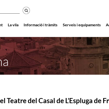
r
nt
La vila
Informació i tràmits
Serveis i equipaments
A
na
el Teatre del Casal de L’Espluga de F