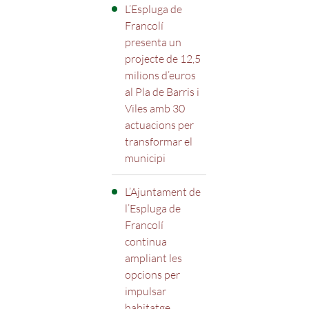
L’Espluga de
Francolí
presenta un
projecte de 12,5
milions d’euros
al Pla de Barris i
Viles amb 30
actuacions per
transformar el
municipi
L’Ajuntament de
l’Espluga de
Francolí
continua
ampliant les
opcions per
impulsar
habitatge