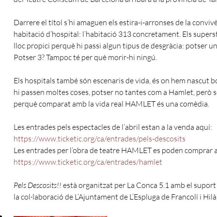
Darrere el títol s’hi amaguen els estira-i-arronses de la conv
habitació d’hospital: l’habitació 313 concretament. Els super
lloc propici perquè hi passi algun tipus de desgràcia: potser un
Potser 3? Tampoc té per què morir-hi ningú.
Els hospitals també són escenaris de vida, és on hem nascut b
hi passen moltes coses, potser no tantes com a Hamlet, per
perquè comparat amb la vida real HAMLET és una comèdia.
Les entrades pels espectacles de l’abril estan a la venda aquí:
https://www.ticketic.org/ca/entrades/pels-descosits
Les entrades per l’obra de teatre HAMLET es poden comprar a
https://www.ticketic.org/ca/entrades/hamlet
Pels Descosits!!
està organitzat per La Conca 5.1 amb el suport 
la col·laboració de L’Ajuntament de L’Espluga de Francolí i Hilà