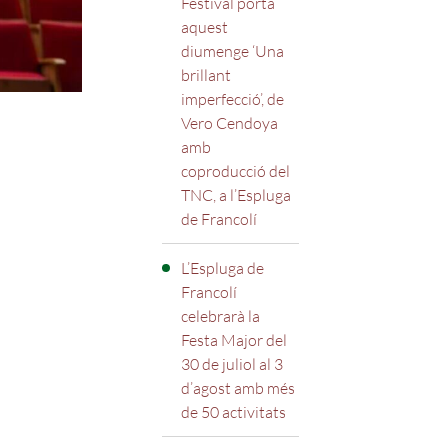
Festival porta
aquest
diumenge ‘Una
brillant
imperfecció’, de
Vero Cendoya
amb
coproducció del
TNC, a l’Espluga
de Francolí
L’Espluga de
Francolí
celebrarà la
Festa Major del
30 de juliol al 3
d’agost amb més
de 50 activitats