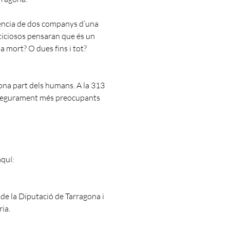
ivència de dos companys d’una
sticiosos pensaran que és un
a mort? O dues fins i tot?
ona part dels humans. A la 313
ò segurament més preocupants
quí:
de la Diputació de Tarragona i
ria.