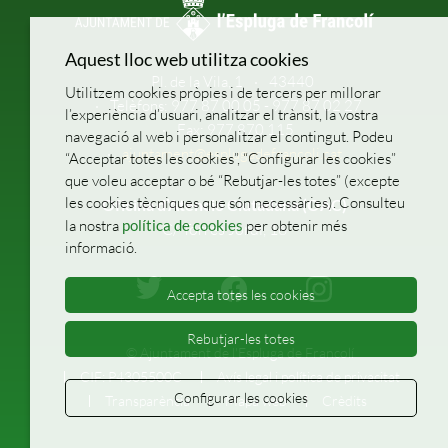
Aquest lloc web utilitza cookies
Pl. de la Vila, 1
43440
Utilitzem cookies pròpies i de tercers per millorar
Telèfons: 977 87 00 05 - 977 87 02 27
l’experiència d’usuari, analitzar el trànsit, la vostra
Fax: 977 870 115
navegació al web i personalitzar el contingut. Podeu
ajuntament@esplugadefrancoli.cat
“Acceptar totes les cookies”, “Configurar les cookies”
que voleu acceptar o bé “Rebutjar-les totes” (excepte
les cookies tècniques que són necessàries). Consulteu
Oficina d’Atenció Ciutadana (OAC)
la nostra
política de cookies
per obtenir més
C/ Torres Jordi, 16
informació.
Accepta totes les cookies
Rebutjar-les totes
© Ajuntament de l'Espluga de Francolí
CIF: P4305500C
Avís legal i política de privacitat
Configurar les cookies
Transparència
Mapa web
Crèdits