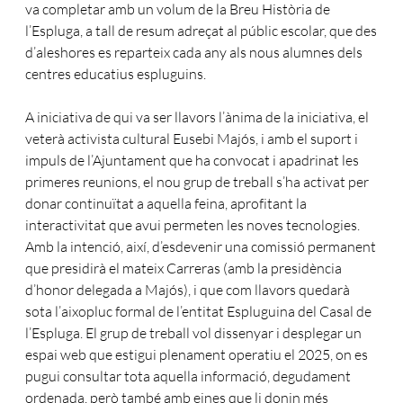
va completar amb un volum de la Breu Història de
l’Espluga, a tall de resum adreçat al públic escolar, que des
d’aleshores es reparteix cada any als nous alumnes dels
centres educatius espluguins.
A iniciativa de qui va ser llavors l’ànima de la iniciativa, el
veterà activista cultural Eusebi Majós, i amb el suport i
impuls de l’Ajuntament que ha convocat i apadrinat les
primeres reunions, el nou grup de treball s’ha activat per
donar continuïtat a aquella feina, aprofitant la
interactivitat que avui permeten les noves tecnologies.
Amb la intenció, així, d’esdevenir una comissió permanent
que presidirà el mateix Carreras (amb la presidència
d’honor delegada a Majós), i que com llavors quedarà
sota l’aixopluc formal de l’entitat Espluguina del Casal de
l’Espluga. El grup de treball vol dissenyar i desplegar un
espai web que estigui plenament operatiu el 2025, on es
pugui consultar tota aquella informació, degudament
ordenada, però també amb eines que li donin més