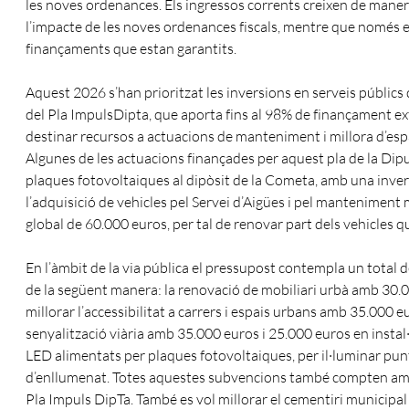
les noves ordenances. Els ingressos corrents creixen de mane
l’impacte de les noves ordenances fiscals, mentre que només 
finançaments que estan garantits.
Aquest 2026 s’han prioritzat les inversions en serveis públics
del Pla ImpulsDipta, que aporta fins al 98% de finançament e
destinar recursos a actuacions de manteniment i millora d’espa
Algunes de les actuacions finançades per aquest pla de la Diput
plaques fotovoltaiques al dipòsit de la Cometa, amb una inver
l’adquisició de vehicles pel Servei d’Aigües i pel mantenimen
global de 60.000 euros, per tal de renovar part dels vehicles q
En l’àmbit de la via pública el pressupost contempla un total
de la següent manera: la renovació de mobiliari urbà amb 30.
millorar l’accessibilitat a carrers i espais urbans amb 35.000 e
senyalització viària amb 35.000 euros i 25.000 euros en insta
LED alimentats per plaques fotovoltaiques, per il·luminar pun
d’enllumenat. Totes aquestes subvencions també compten am
Pla Impuls DipTa. També es vol millorar el cementiri municipa