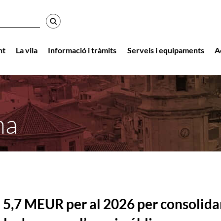
r
nt
La vila
Informació i tràmits
Serveis i equipaments
A
na
 5,7 MEUR per al 2026 per consolida