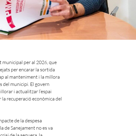
t municipal per al 2026, que
jats per encarar la sortida
ap al manteniment i la millora
ics del municipi. El govern
lorar i actualitzar l’espai
ar la recuperació econòmica del
impacte de la despesa
Pla de Sanejament no es va
risi de la sequera, la