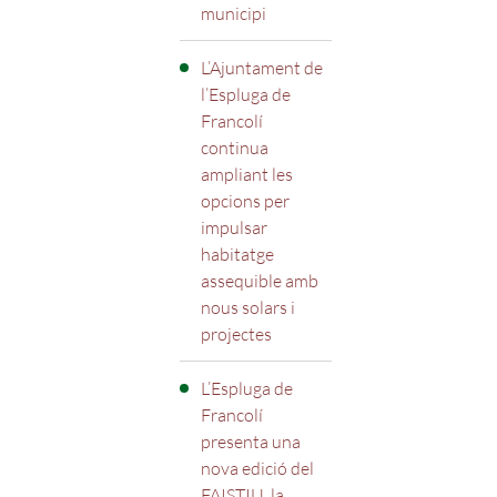
municipi
L’Ajuntament de
l’Espluga de
Francolí
continua
ampliant les
opcions per
impulsar
habitatge
assequible amb
nous solars i
projectes
L’Espluga de
Francolí
presenta una
nova edició del
FAISTIU, la