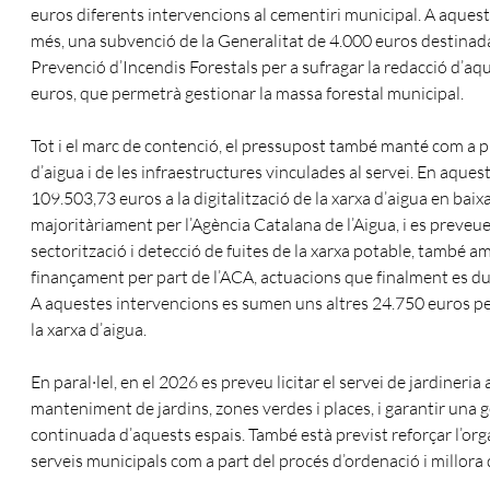
euros diferents intervencions al cementiri municipal. A aquest
més, una subvenció de la Generalitat de 4.000 euros destinada 
Prevenció d’Incendis Forestals per a sufragar la redacció d’a
euros, que permetrà gestionar la massa forestal municipal.
Tot i el marc de contenció, el pressupost també manté com a pri
d’aigua i de les infraestructures vinculades al servei. En aque
109.503,73 euros a la digitalització de la xarxa d’aigua en ba
majoritàriament per l’Agència Catalana de l’Aigua, i es preveu
sectorització i detecció de fuites de la xarxa potable, també 
finançament per part de l’ACA, actuacions que finalment es dur
A aquestes intervencions es sumen uns altres 24.750 euros per
la xarxa d’aigua.
En paral·lel, en el 2026 es preveu licitar el servei de jardineria
manteniment de jardins, zones verdes i places, i garantir una 
continuada d’aquests espais. També està previst reforçar l’org
serveis municipals com a part del procés d’ordenació i millora d