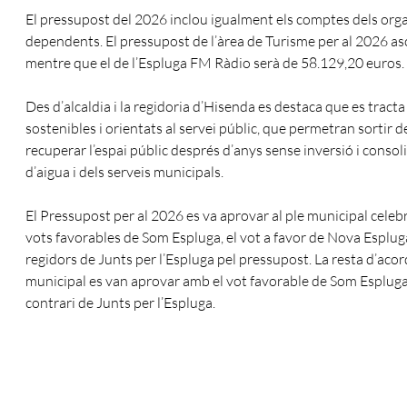
El pressupost del 2026 inclou igualment els comptes dels or
dependents. El pressupost de l’àrea de Turisme per al 2026 a
mentre que el de l’Espluga FM Ràdio serà de 58.129,20 euros.
Des d’alcaldia i la regidoria d’Hisenda es destaca que es trac
sostenibles i orientats al servei públic, que permetran sortir 
recuperar l’espai públic després d’anys sense inversió i consoli
d’aigua i dels serveis municipals.
El Pressupost per al 2026 es va aprovar al ple municipal celeb
vots favorables de Som Espluga, el vot a favor de Nova Espluga 
regidors de Junts per l’Espluga pel pressupost. La resta d’aco
municipal es van aprovar amb el vot favorable de Som Espluga 
contrari de Junts per l’Espluga.