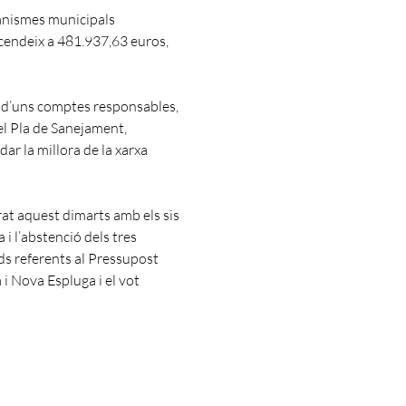
ganismes municipals
scendeix a 481.937,63 euros,
ta d’uns comptes responsables,
del Pla de Sanejament,
dar la millora de la xarxa
rat aquest dimarts amb els sis
i l’abstenció dels tres
rds referents al Pressupost
i Nova Espluga i el vot