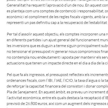
Generalitat ha requerit l’aprovació d’un de nou. En aquest con
es planteja com uns comptes de contenció i responsabilitat, ori
econòmic i el compliment de les regles fiscals vigents, amb la 
representi un pas definitiu cap a la recuperació de l’estabilita
Per tal d’assolir aquest objectiu, els comptes incorporen una
en diferents partides i un ajust general del funcionament muni
les inversions que es duguin a terme siguin principalment sub
no tensionar el pressupost ni generar nous compromisos finan
no contempla nou endeutament i aposta per mantenir els servei
actuacions que tenen un impacte directe en el dia a dia de la c
Pel que fa als ingressos, el pressupost reflecteix els incremen
ordenances fiscals, com l’IBI, l’IAE, l’ICIO, la taxa d’aigua o la 
de reforçar la capacitat financera del consistori i donar compl
Pla de Sanejament. En aquest àmbit, es preveu un increment 
l’activitat econòmica, entre els quals destaca la recaptació d’
previsió de 26.800 euros, així com un augment dels ingressos d