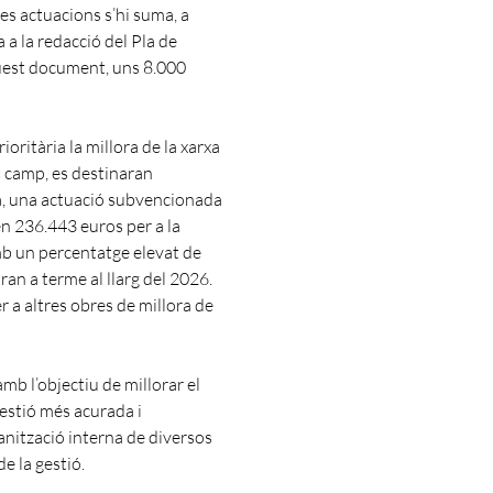
es actuacions s’hi suma, a
a la redacció del Pla de
quest document, uns 8.000
oritària la millora de la xarxa
st camp, es destinaran
ixa, una actuació subvencionada
en 236.443 euros per a la
amb un percentatge elevat de
an a terme al llarg del 2026.
 a altres obres de millora de
 amb l’objectiu de millorar el
gestió més acurada i
anització interna de diversos
e la gestió.