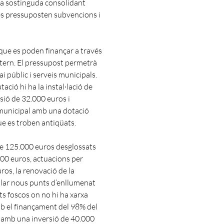
ra sostinguda consolidant
es pressuposten subvencions i
 que es poden finançar a través
xtern. El pressupost permetrà
i públic i serveis municipals.
ació hi ha la instal·lació de
sió de 32.000 euros i
t municipal amb una dotació
ue es troben antiqüats.
 de 125.000 euros desglossats
000 euros, actuacions per
uros, la renovació de la
l·lar nous punts d’enllumenat
ts foscos on no hi ha xarxa
b el finançament del 98% del
l amb una inversió de 40.000