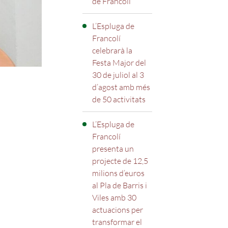
de Francolí
L’Espluga de
Francolí
celebrarà la
Festa Major del
30 de juliol al 3
d’agost amb més
de 50 activitats
L’Espluga de
Francolí
presenta un
projecte de 12,5
milions d’euros
al Pla de Barris i
Viles amb 30
actuacions per
transformar el