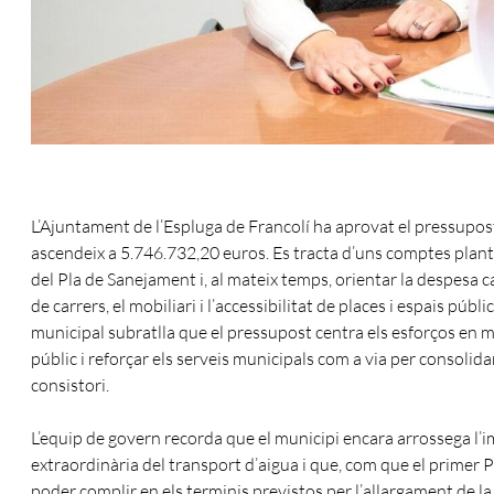
L’Ajuntament de l’Espluga de Francolí ha aprovat el pressupos
ascendeix a 5.746.732,20 euros. Es tracta d’uns comptes plante
del Pla de Sanejament i, al mateix temps, orientar la despesa c
de carrers, el mobiliari i l’accessibilitat de places i espais públ
municipal subratlla que el pressupost centra els esforços en mil
públic i reforçar els serveis municipals com a via per consolid
consistori.
L’equip de govern recorda que el municipi encara arrossega l’
extraordinària del transport d’aigua i que, com que el primer 
poder complir en els terminis previstos per l’allargament de la c