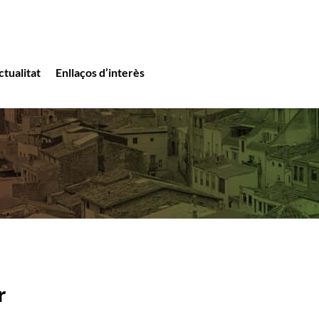
ctualitat
Enllaços d’interès
r