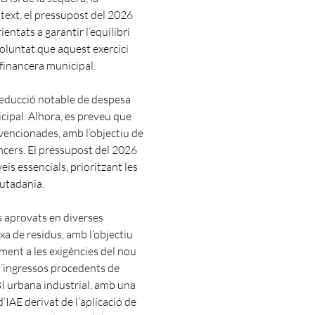
text, el pressupost del 2026
entats a garantir l’equilibri
voluntat que aquest exercici
t financera municipal.
 reducció notable de despesa
cipal. Alhora, es preveu que
vencionades, amb l’objectiu de
cers. El pressupost del 2026
s essencials, prioritzant les
iutadania.
ts aprovats en diverses
taxa de residus, amb l’objectiu
iment a les exigències del nou
d’ingressos procedents de
IBI urbana industrial, amb una
’IAE derivat de l’aplicació de