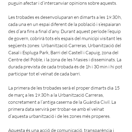
puguin afectar i d’intercanviar opinions sobre aquests.
Les trobades es desenvoluparan en dimarts a les 19.30 h,
cada una en un espai diferent de la població i s’espaiaran
des d’ara fins a final d’any. Durant aquest període l’equip
de govern, cobrirà tots els espais del municipi visitant les
següents zones: Urbanització Carreras, Urbanització del
Casal i Espluga Park, Barri del Castell i Capuig, zona del
Centre del Poble, i la zona de les Masies i disseminats. La
durada prevista de cada trobada és de 1h i 30 min i hi pot
participar tot el veïnat de cada barri.
La primera de les trobades serà el proper dimarts dia 15
de març a les 19.30 h a la Urbanització Carreras,
concretament a l’antiga caserna de la Guàrdia Civil. La
primera data servirà per trobar-se amb el veïnat
d’aquesta urbanització i de les zones més properes.
Aquesta és una acció de comunicació, transparència i