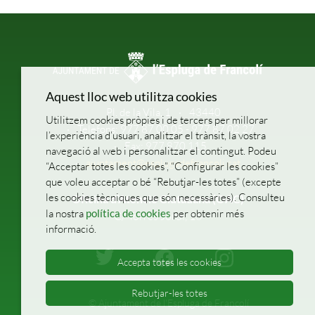
Aquest lloc web utilitza cookies
Pl. de la Vila, 1
43440
Utilitzem cookies pròpies i de tercers per millorar
Telèfons: 977 87 00 05 - 977 87 02 27
l’experiència d’usuari, analitzar el trànsit, la vostra
Fax: 977 870 115
navegació al web i personalitzar el contingut. Podeu
ajuntament@esplugadefrancoli.cat
“Acceptar totes les cookies”, “Configurar les cookies”
que voleu acceptar o bé “Rebutjar-les totes” (excepte
les cookies tècniques que són necessàries). Consulteu
Oficina d’Atenció Ciutadana (OAC)
la nostra
política de cookies
per obtenir més
C/ Torres Jordi, 16
informació.
Accepta totes les cookies
Rebutjar-les totes
© Ajuntament de l'Espluga de Francolí