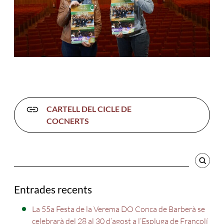
CARTELL DEL CICLE DE
COCNERTS
Cercador
Entrades recents
La 55a Festa de la Verema DO Conca de Barberà se
celebrarà del 28 al 30 d’agost a l’Espluga de Francolí