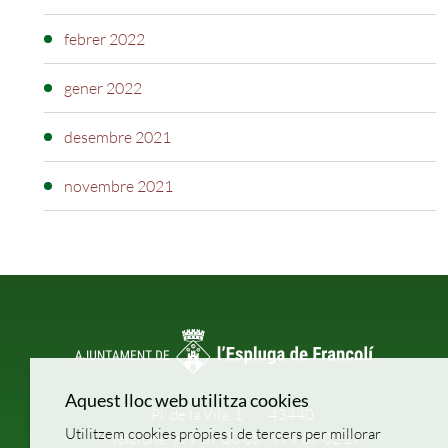
febrer 2022
gener 2022
desembre 2021
novembre 2021
Aquest lloc web utilitza cookies
Pl. de la Vila, 1
43440
Utilitzem cookies pròpies i de tercers per millorar
Telèfons: 977 87 00 05 - 977 87 02 27