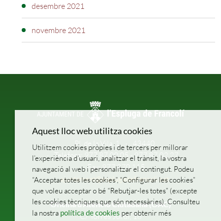
desembre 2021
novembre 2021
Aquest lloc web utilitza cookies
Pl. de la Vila, 1
43440
Utilitzem cookies pròpies i de tercers per millorar
Telèfons: 977 87 00 05 - 977 87 02 27
l’experiència d’usuari, analitzar el trànsit, la vostra
Fax: 977 870 115
navegació al web i personalitzar el contingut. Podeu
ajuntament@esplugadefrancoli.cat
“Acceptar totes les cookies”, “Configurar les cookies”
que voleu acceptar o bé “Rebutjar-les totes” (excepte
les cookies tècniques que són necessàries). Consulteu
Oficina d’Atenció Ciutadana (OAC)
la nostra
política de cookies
per obtenir més
C/ Torres Jordi, 16