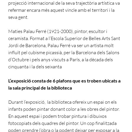
projecció internacional de la seva trajectòria artística va
refermar encara més aquest vincle amb el territori i la
seva gent.
Maties Palau Ferré (1921-2000), pintor, escultor i
ceramista. Format a l’Escola Superior de Belles Arts Sant
Jordi de Barcelona, Palau Ferré va ser un artista molt
influït pel cubisme picassià, per la Barcelona dels Salons
d’Octubre i pels anys viscuts a París, a la dècada dels
cinquanta i la dels seixanta
L’exposició consta de 6 plafons que es troben ubicats a
la sala principal de la biblioteca
Durant l’exposició, la biblioteca ofereix un espai on els
infants poden pintar donant color a les obres del pintor.
En aquest espai i podem trobar pintura i dibuixos
fotocopiats dels quadres del pintor. Un cop finalitzada
poden prendre l’obra o la podent deixar per exposar a la