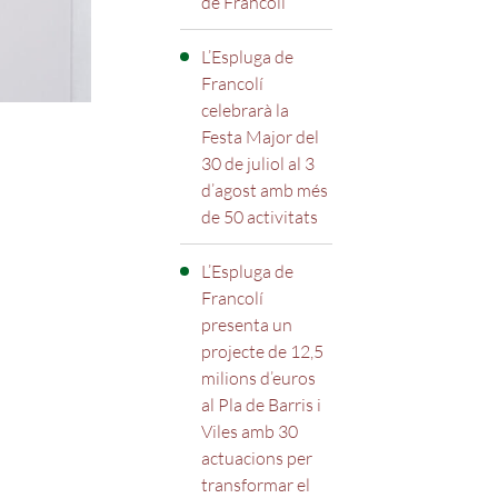
de Francolí
L’Espluga de
Francolí
celebrarà la
Festa Major del
30 de juliol al 3
d’agost amb més
de 50 activitats
L’Espluga de
Francolí
presenta un
projecte de 12,5
milions d’euros
al Pla de Barris i
Viles amb 30
actuacions per
transformar el