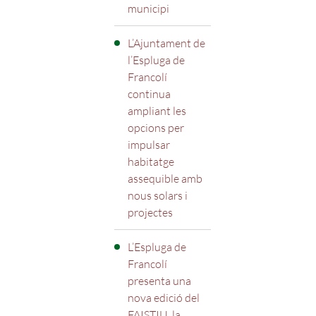
municipi
L’Ajuntament de
l’Espluga de
Francolí
continua
ampliant les
opcions per
impulsar
habitatge
assequible amb
nous solars i
projectes
L’Espluga de
Francolí
presenta una
nova edició del
FAISTIU, la