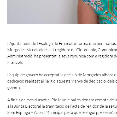
L’Ajuntament de l’Espluga de Francolí informa que per motius p
Morgades, vicealcaldessa i regidora de Ciutadania, Comunicac
Administració, ha presentat la seva renúncia com a regidora d
Francolí.
L’equip de govern ha acceptat la decisió de Morgades alhora que 
dedicació realitzat al llarg d’aquests 9 anys de dedicació, dels q
govern.
A finals de mes durant el Ple Municipal es donarà compte de l
a la Junta Electoral la tramitació de l’acta de regidor de la seg
Som Espluga – Acord Municipal per a que prengui possessió c