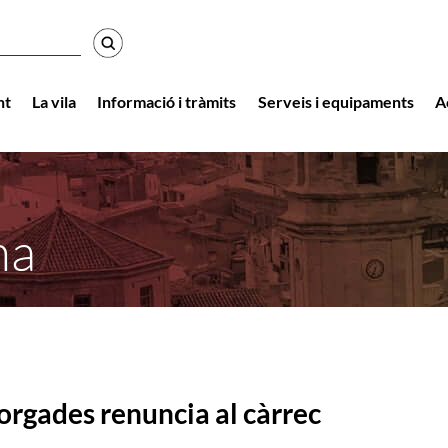
r
nt
La vila
Informació i tràmits
Serveis i equipaments
A
na
gades renuncia al càrrec