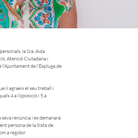
ersonals, la Sra. Aida
ió, Atenció Ciutadana i
e l’Ajuntament de l’Espluga de
li agraeix el seu treball i
uals 4 a l’oposició i 5 a
a seva renúncia i es demanarà
üent persona de la llista de
om a regidor.