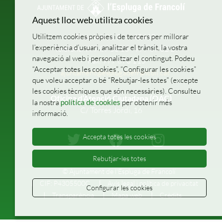
Aquest lloc web utilitza cookies
Utilitzem cookies pròpies i de tercers per millorar
Pl. de la Vila, 1
43440
l’experiència d’usuari, analitzar el trànsit, la vostra
Telèfons: 977 87 00 05 - 977 87 02 27
navegació al web i personalitzar el contingut. Podeu
Fax: 977 870 115
“Acceptar totes les cookies”, “Configurar les cookies”
ajuntament@esplugadefrancoli.cat
que voleu acceptar o bé “Rebutjar-les totes” (excepte
les cookies tècniques que són necessàries). Consulteu
Oficina d’Atenció Ciutadana (OAC)
la nostra
política de cookies
per obtenir més
C/ Torres Jordi, 16
informació.
Accepta totes les cookies
Rebutjar-les totes
© Ajuntament de l'Espluga de Francolí
CIF: P4305500C
Avís legal i política de privacitat
Configurar les cookies
Transparència
Mapa web
Crèdits