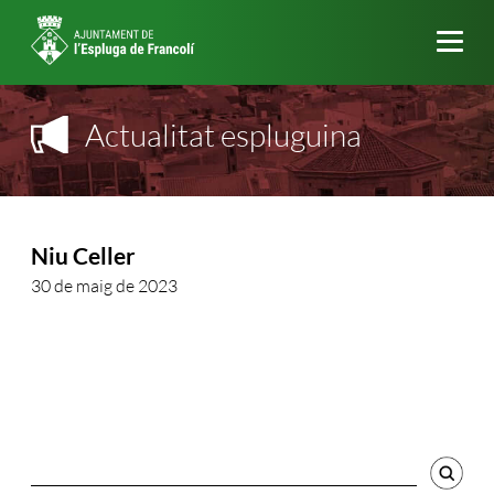
Me
Actualitat espluguina
Niu Celler
30 de maig de 2023
Cercador