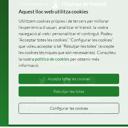
Aquest lloc web utilitza cookies
Utilitzem cookies pròpies i de tercers per millorar
Pl. de la Vila, 1
43440
l’experiència d’usuari, analitzar el trànsit, la vostra
Telèfons: 977 87 00 05 - 977 87 02 27
navegació al web i personalitzar el contingut. Podeu
Fax: 977 870 115
“Acceptar totes les cookies”, “Configurar les cookies”
ajuntament@esplugadefrancoli.cat
que voleu acceptar o bé “Rebutjar-les totes” (excepte
les cookies tècniques que són necessàries). Consulteu
Oficina d’Atenció Ciutadana (OAC)
la nostra
política de cookies
per obtenir més
C/ Torres Jordi, 16
informació.
Accepta totes les cookies
Rebutjar-les totes
© Ajuntament de l'Espluga de Francolí
CIF: P4305500C
Avís legal i política de privacitat
Configurar les cookies
Transparència
Mapa web
Crèdits