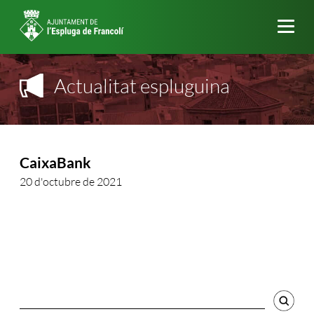
Me
Actualitat espluguina
CaixaBank
20 d'octubre de 2021
Cercador