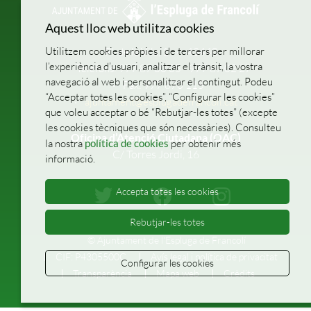
Aquest lloc web utilitza cookies
Utilitzem cookies pròpies i de tercers per millorar
Pl. de la Vila, 1
43440
l’experiència d’usuari, analitzar el trànsit, la vostra
Telèfons: 977 87 00 05 - 977 87 02 27
navegació al web i personalitzar el contingut. Podeu
Fax: 977 870 115
“Acceptar totes les cookies”, “Configurar les cookies”
ajuntament@esplugadefrancoli.cat
que voleu acceptar o bé “Rebutjar-les totes” (excepte
les cookies tècniques que són necessàries). Consulteu
Oficina d’Atenció Ciutadana (OAC)
la nostra
política de cookies
per obtenir més
C/ Torres Jordi, 16
informació.
Accepta totes les cookies
Rebutjar-les totes
© Ajuntament de l'Espluga de Francolí
CIF: P4305500C
Avís legal i política de privacitat
Configurar les cookies
Transparència
Mapa web
Crèdits