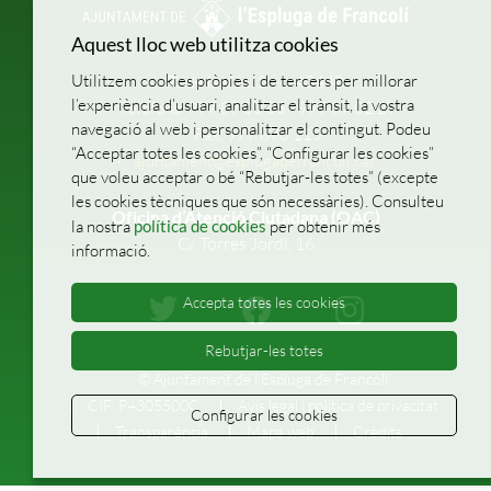
Aquest lloc web utilitza cookies
Utilitzem cookies pròpies i de tercers per millorar
Pl. de la Vila, 1
43440
l’experiència d’usuari, analitzar el trànsit, la vostra
Telèfons: 977 87 00 05 - 977 87 02 27
navegació al web i personalitzar el contingut. Podeu
Fax: 977 870 115
“Acceptar totes les cookies”, “Configurar les cookies”
ajuntament@esplugadefrancoli.cat
que voleu acceptar o bé “Rebutjar-les totes” (excepte
les cookies tècniques que són necessàries). Consulteu
Oficina d’Atenció Ciutadana (OAC)
la nostra
política de cookies
per obtenir més
C/ Torres Jordi, 16
informació.
Accepta totes les cookies
Rebutjar-les totes
© Ajuntament de l'Espluga de Francolí
CIF: P4305500C
Avís legal i política de privacitat
Configurar les cookies
Transparència
Mapa web
Crèdits