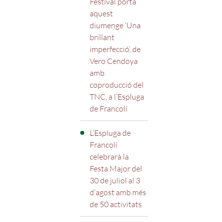
Festival porta
aquest
diumenge ‘Una
brillant
imperfecció’, de
Vero Cendoya
amb
coproducció del
TNC, a l’Espluga
de Francolí
L’Espluga de
Francolí
celebrarà la
Festa Major del
30 de juliol al 3
d’agost amb més
de 50 activitats