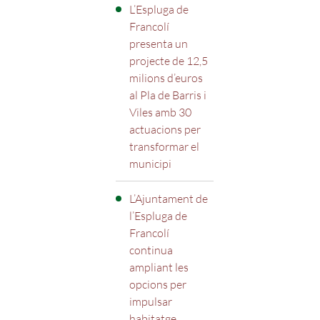
L’Espluga de
Francolí
presenta un
projecte de 12,5
milions d’euros
al Pla de Barris i
Viles amb 30
actuacions per
transformar el
municipi
L’Ajuntament de
l’Espluga de
Francolí
continua
ampliant les
opcions per
impulsar
habitatge