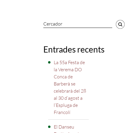
Cercador
Entrades recents
La 55a Festa de
la Verema DO
Conca de
Barberà se
celebrarà del 28
al 30 d’agost a
l’Espluga de
Francolí
El Danseu