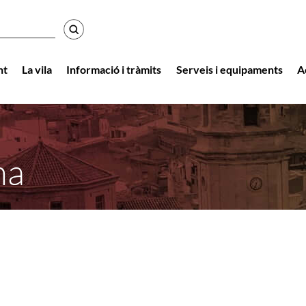
r
nt
La vila
Informació i tràmits
Serveis i equipaments
A
na