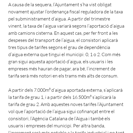
A causa de la sequera, l’Ajuntament s’ha vist obligat
novament ajustar l’ordenança fiscal reguladora de la taxa
pel subministrament d’aigua. A partir del trimestre
vinent, la taxa de l’aigua variarà segons l’aportació d’aigua
amb camions cisterna. En aquest cas, per fer front a les
despeses del transport de l’aigua, el consistori aplicarà
tres tipus de tarifes segons el grau de dependència
d’aigua externa que tingui el municipi: 0, 1 o 2. Com més
gran sigui aquesta aportació d’aigua, els usuaris i les
empreses més hauran de pagar, ara bé, l’increment de
tarifa serà més notori en els trams més alts de consum.
A partir dels 7.000m³ d’aigua aportada externa, s’aplicarà
la tarifa de grau 1, i a partir dels 16.500m³ s’aplicarà la
tarifa de grau 2. Amb aquestes noves tarifes l’Ajuntament
vol que l’aportació de l’aigua sigui cofinançat entre el
consistori, l’Agència Catalana de l’Aigua i també els
usuaris i empreses del municipi. Per altra banda,
l’increment serà més notable a la tarifa industrial i no tant