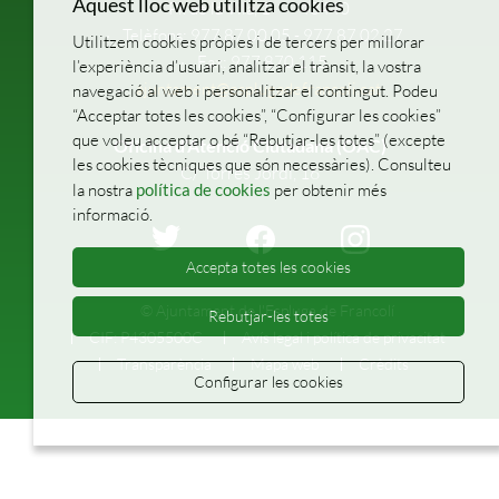
Aquest lloc web utilitza cookies
Pl. de la Vila, 1
43440
Telèfons: 977 87 00 05 - 977 87 02 27
Utilitzem cookies pròpies i de tercers per millorar
Fax: 977 870 115
l’experiència d’usuari, analitzar el trànsit, la vostra
ajuntament@esplugadefrancoli.cat
navegació al web i personalitzar el contingut. Podeu
“Acceptar totes les cookies”, “Configurar les cookies”
que voleu acceptar o bé “Rebutjar-les totes” (excepte
Oficina d’Atenció Ciutadana (OAC)
les cookies tècniques que són necessàries). Consulteu
C/ Torres Jordi, 16
la nostra
política de cookies
per obtenir més
informació.
Accepta totes les cookies
© Ajuntament de l'Espluga de Francolí
Rebutjar-les totes
CIF: P4305500C
Avís legal i política de privacitat
Transparència
Mapa web
Crèdits
Configurar les cookies