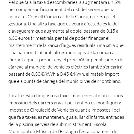
Pel que fa a la taxa d’escombraries, s’augmentarà un 5%
per compensar l’increment del cost del servei que ha
aplicat el Consell Comarcal de la Conca, que és qui el
gestiona. Una altra taxa que es veurà afectada és la del
clavegueram que augmenta al doble, passarà de 3,15 a
6,30 euros trimestrals, per tal de poder finançar el
manteniment de la xarxa d’aigües residuals, una xifra que
s’ha harmonitzat amb altres municipis de la comarca.
Durant aquest proper any el preu públic per als punts de
càrrega al municipi de vehicles elèctrics també s’encarirà
passant de 0,30 €/kWh a 0,45 €/kWh, el mateix import
que els punts de càrrega del municipi veí de Montblanc.
Tota la resta d’impostos i taxes mantenen al mateix tipus
impositiu dels darrers anys, i per tant no es modifiquen:
Impost de Circulació de Vehicles quant a impostos i pel
que fa a taxes, es mantenen: guals, llar d’infants, entrades
de la piscina, serveis de subministrament, Escola
Municipal de Música de l’Espluga i l’estacionament de