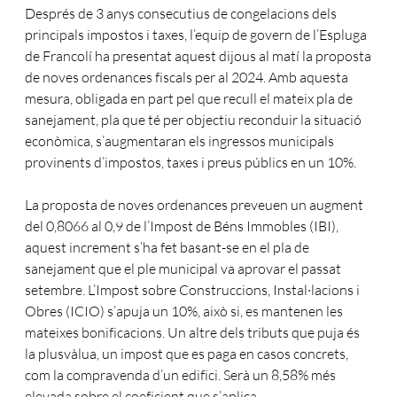
Després de 3 anys consecutius de congelacions dels
principals impostos i taxes, l’equip de govern de l’Espluga
de Francolí ha presentat aquest dijous al matí la proposta
de noves ordenances fiscals per al 2024. Amb aquesta
mesura, obligada en part pel que recull el mateix pla de
sanejament, pla que té per objectiu reconduir la situació
econòmica, s’augmentaran els ingressos municipals
provinents d’impostos, taxes i preus públics en un 10%.
La proposta de noves ordenances preveuen un augment
del 0,8066 al 0,9 de l’Impost de Béns Immobles (IBI),
aquest increment s’ha fet basant-se en el pla de
sanejament que el ple municipal va aprovar el passat
setembre. L’Impost sobre Construccions, Instal·lacions i
Obres (ICIO) s’apuja un 10%, això si, es mantenen les
mateixes bonificacions. Un altre dels tributs que puja és
la plusvàlua, un impost que es paga en casos concrets,
com la compravenda d’un edifici. Serà un 8,58% més
elevada sobre el coeficient que s’aplica.