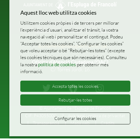
Aquest lloc web utilitza cookies
Utilitzem cookies pròpies i de tercers per millorar
Pl. de la Vila, 1
43440
l’experiència d’usuari, analitzar el trànsit, la vostra
Telèfons: 977 87 00 05 - 977 87 02 27
navegació al web i personalitzar el contingut. Podeu
Fax: 977 870 115
“Acceptar totes les cookies”, “Configurar les cookies”
ajuntament@esplugadefrancoli.cat
que voleu acceptar o bé “Rebutjar-les totes” (excepte
les cookies tècniques que són necessàries). Consulteu
Oficina d’Atenció Ciutadana (OAC)
la nostra
política de cookies
per obtenir més
C/ Torres Jordi, 16
informació.
Accepta totes les cookies
Rebutjar-les totes
© Ajuntament de l'Espluga de Francolí
CIF: P4305500C
Avís legal i política de privacitat
Configurar les cookies
Transparència
Mapa web
Crèdits