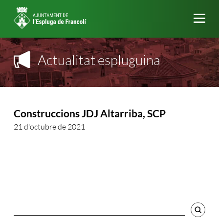
Me
Actualitat espluguina
Construccions JDJ Altarriba, SCP
21 d'octubre de 2021
Cercador