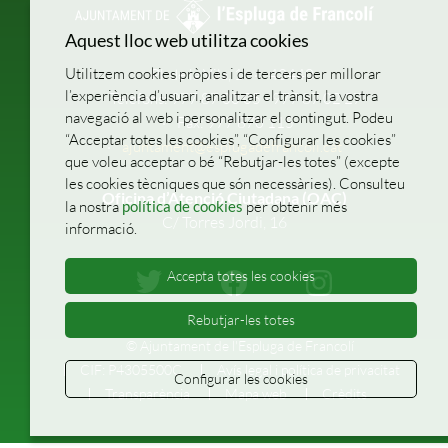
Aquest lloc web utilitza cookies
Utilitzem cookies pròpies i de tercers per millorar
Pl. de la Vila, 1
43440
l’experiència d’usuari, analitzar el trànsit, la vostra
Telèfons: 977 87 00 05 - 977 87 02 27
navegació al web i personalitzar el contingut. Podeu
Fax: 977 870 115
“Acceptar totes les cookies”, “Configurar les cookies”
ajuntament@esplugadefrancoli.cat
que voleu acceptar o bé “Rebutjar-les totes” (excepte
les cookies tècniques que són necessàries). Consulteu
Oficina d’Atenció Ciutadana (OAC)
la nostra
política de cookies
per obtenir més
C/ Torres Jordi, 16
informació.
Accepta totes les cookies
Rebutjar-les totes
© Ajuntament de l'Espluga de Francolí
CIF: P4305500C
Avís legal i política de privacitat
Configurar les cookies
Transparència
Mapa web
Crèdits