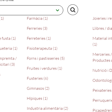
(1)
Farmàcia (1)
Joieries i r
Ferreries (3)
Llibres / dia
 fusta (1)
Ferreteries (1)
Material in
(1)
eteria (1)
Fisioterapeuta (1)
Merceries /
impremta /
Forns i pastisseries (5)
Productes d
citari (3)
Fruites i verdures (1)
Nutrició i D
s
Fusteries (6)
Odontologi
Gimnasos (2)
Peixateries
Hípiques (1)
Perruquerie
Industria alimentària (2)
Picapedrers