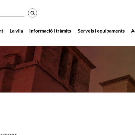
r
nt
La vila
Informació i tràmits
Serveis i equipaments
A
 d'empresa: