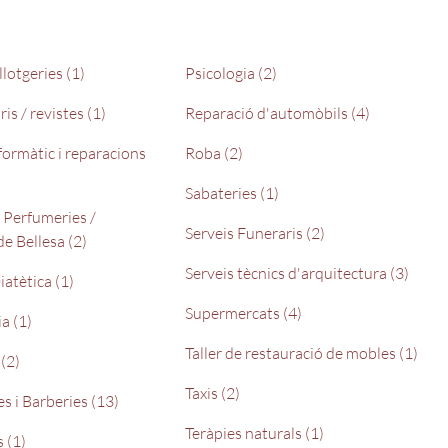
ellotgeries (1)
Psicologia (2)
ris / revistes (1)
Reparació d'automòbils (4)
formàtic i reparacions
Roba (2)
Sabateries (1)
 Perfumeries /
Serveis Funeraris (2)
e Bellesa (2)
Serveis tècnics d'arquitectura (3)
iatètica (1)
Supermercats (4)
a (1)
Taller de restauració de mobles (1)
 (2)
Taxis (2)
s i Barberies (13)
Teràpies naturals (1)
 (1)