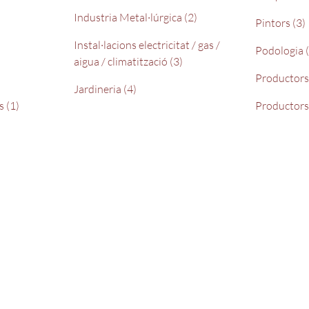
Industria Metal·lúrgica (2)
Pintors (3)
Instal·lacions electricitat / gas /
Podologia (
aigua / climatització (3)
Productors 
Jardineria (4)
s (1)
Productors