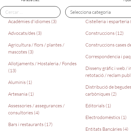
Acadèmies d'idiomes (3)
Cistelleria i esparteria 
Advocats/des (3)
Construccions (12)
Agricultura / flors / plantes /
Construccions cases de
mascotes (3)
Correspondencia i paqu
Allotjaments / Hostaleria / Fondes
Disseny gràfic i web / 
(13)
retotació / reclam publi
Aluminis (1)
Distribució de begude
Artesania (1)
carbòniques (2)
Assessories / assegurances /
Editorials (1)
consultories (4)
Electrodomèstics (1)
Bars i restaurants (17)
Entitats Bancàries (4)