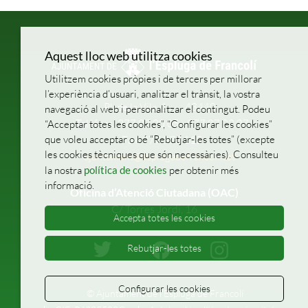
Aquest lloc web utilitza cookies
Utilitzem cookies pròpies i de tercers per millorar
l’experiència d’usuari, analitzar el trànsit, la vostra
Pl. de la Vila, 1
43440
navegació al web i personalitzar el contingut. Podeu
Telèfons: 977 87 00 05 - 977 87 02 27
“Acceptar totes les cookies”, “Configurar les cookies”
que voleu acceptar o bé “Rebutjar-les totes” (excepte
Fax: 977 870 115
les cookies tècniques que són necessàries). Consulteu
ajuntament@esplugadefrancoli.cat
la nostra
política de cookies
per obtenir més
informació.
Oficina d’Atenció Ciutadana (OAC)
C/ Torres Jordi, 16
Accepta totes les cookies
Rebutjar-les totes
Configurar les cookies
© Ajuntament de l'Espluga de Francolí