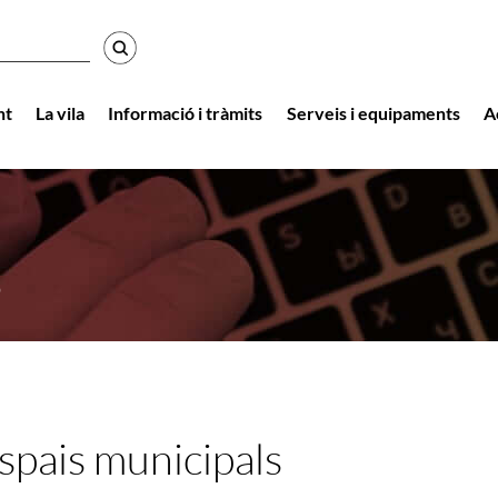
r
nt
La vila
Informació i tràmits
Serveis i equipaments
A
s
espais municipals