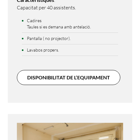
:
Capacitat per 40 assistents.
Cadires
Taules si es demana amb antelació.
Pantalla ( no projector).
Lavabos propers.
DISPONIBILITAT DE L’EQUIPAMENT