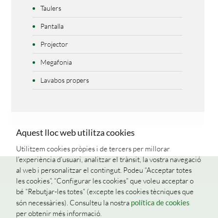
Taulers
Pantalla
Projector
Megafonia
Lavabos propers
Aquest lloc web utilitza cookies
Utilitzem cookies pròpies i de tercers per millorar
l’experiència d’usuari, analitzar el trànsit, la vostra navegació
al web i personalitzar el contingut. Podeu “Acceptar totes
les cookies”, “Configurar les cookies” que voleu acceptar o
bé “Rebutjar-les totes” (excepte les cookies tècniques que
són necessàries). Consulteu la nostra
política de cookies
per obtenir més informació.