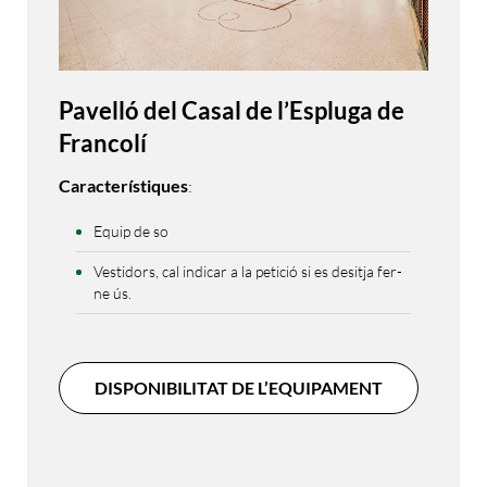
Pavelló del Casal de l’Espluga de
Francolí
Característiques
:
Equip de so
Vestidors, cal indicar a la petició si es desitja fer-
ne ús.
DISPONIBILITAT DE L’EQUIPAMENT