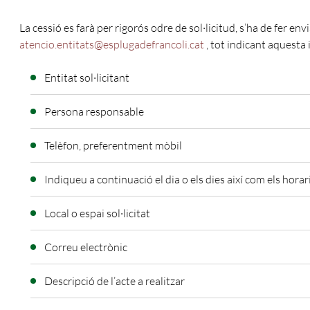
La cessió es farà per rigorós odre de sol·licitud, s’ha de fer en
atencio.entitats@esplugadefrancoli.cat
, tot indicant aquesta
Entitat sol·licitant
Persona responsable
Telèfon, preferentment mòbil
Indiqueu a continuació el dia o els dies així com els horar
Local o espai sol·licitat
Correu electrònic
Descripció de l’acte a realitzar