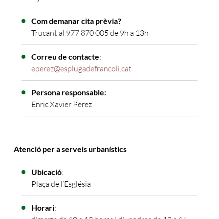
Com demanar cita prèvia?
Trucant al 977 870 005 de 9h a 13h
Correu de contacte
:
eperez@esplugadefrancoli.cat
Persona responsable:
Enric Xavier Pérez
Atenció per a serveis urbanístics
Ubicació
:
Plaça de l’Església
Horari
: