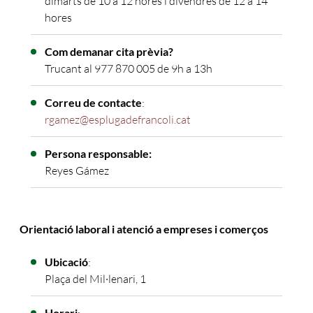
dimarts de 10 a 12 hores i divendres de 12 a 14
hores
Com demanar cita prèvia?
Trucant al 977 870 005 de 9h a 13h
Correu de contacte
:
rgamez@esplugadefrancoli.cat
Persona responsable:
Reyes Gámez
Orientació laboral i atenció a empreses i comerços
Ubicació
:
Plaça del Mil·lenari, 1
Horari
: