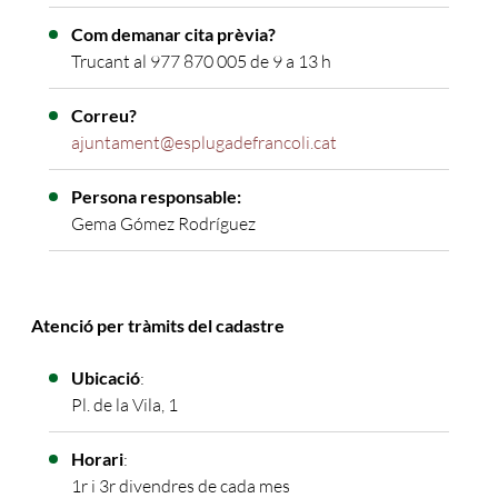
Com demanar cita prèvia?
Trucant al 977 870 005 de 9 a 13 h
Correu?
ajuntament@esplugadefrancoli.cat
Persona responsable:
Gema Gómez Rodríguez
Atenció per tràmits del cadastre
Ubicació
:
Pl. de la Vila, 1
Horari
:
1r i 3r divendres de cada mes