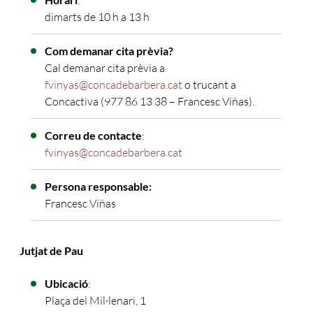
dimarts de 10 h a 13 h
Com demanar cita prèvia?
Cal demanar cita prèvia a
fvinyas@concadebarbera.cat
o trucant a
Concactiva (977 86 13 38 – Francesc Viñas).
Correu de contacte
:
fvinyas@concadebarbera.cat
Persona responsable:
Francesc Viñas
Jutjat de Pau
Ubicació
:
Plaça del Mil·lenari, 1