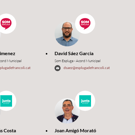
Jimenez
David Sáez Garcia
cord Municipal
Som Espluga - Acord Municipal
lugadefrancoli.cat
dsaez@esplugadefrancoli.cat
ás Costa
Joan Amigó Morató