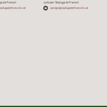
uga de Francolí
Junts per l’Espluga de Francolí
plugadefrancoli.cat
jamigo@esplugadefrancoli.cat