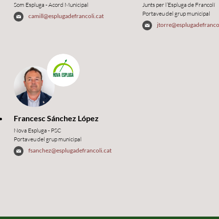
Som Espluga - Acord Municipal
Junts per l’Espluga de Francolí
Portaveu del grup municipal
camill@esplugadefrancoli.cat
jtorre@esplugadefrancol
Francesc Sánchez López
Nova Espluga - PSC
Portaveu del grup municipal
fsanchez@esplugadefrancoli.cat