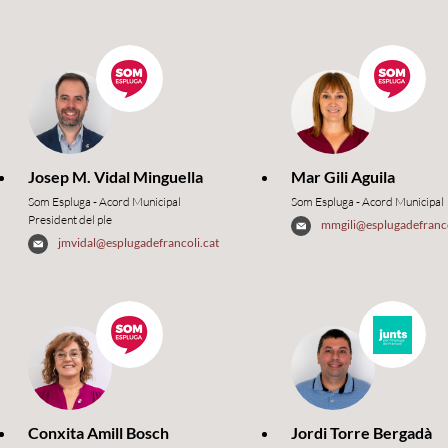
Josep M. Vidal Minguella
Mar Gili Aguila
Som Espluga - Acord Municipal
Som Espluga - Acord Municipal
President del ple
mmgili@esplugadefranco
jmvidal@esplugadefrancoli.cat
Conxita Amill Bosch
Jordi Torre Bergadà