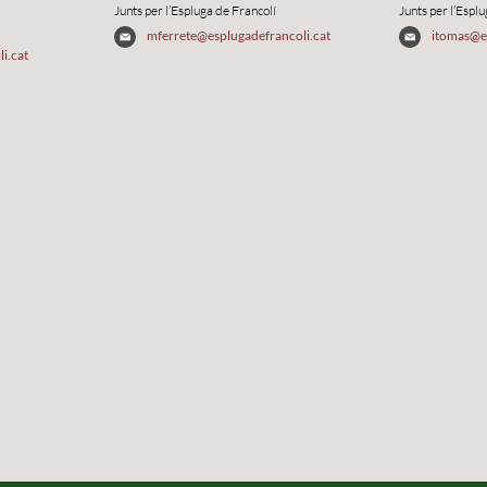
Junts per l’Espluga de Francolí
Junts per l’Espl
mferrete@esplugadefrancoli.cat
itomas@es
i.cat