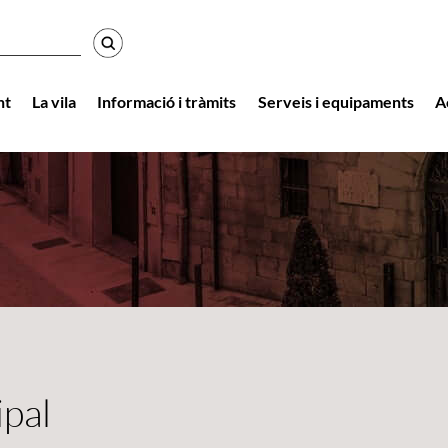
r
nt
La vila
Informació i tràmits
Serveis i equipaments
A
ipal