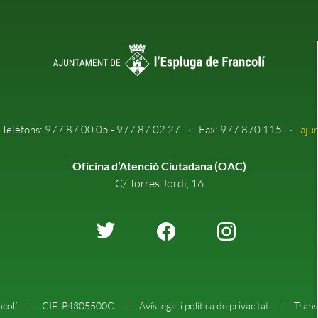
Telèfons: 977 87 00 05 - 977 87 02 27
Fax: 977 870 115
aju
Oficina d’Atenció Ciutadana (OAC)
C/ Torres Jordi, 16
colí
CIF: P4305500C
Avís legal i política de privacitat
Trans