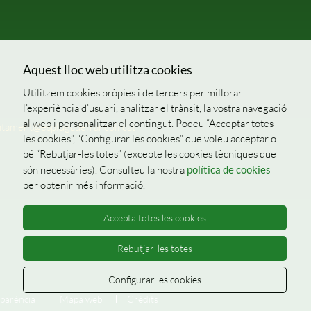
Aquest lloc web utilitza cookies
Utilitzem cookies pròpies i de tercers per millorar
l’experiència d’usuari, analitzar el trànsit, la vostra navegació
al web i personalitzar el contingut. Podeu “Acceptar totes
ntament@esplugadefrancoli.cat
les cookies”, “Configurar les cookies” que voleu acceptar o
bé “Rebutjar-les totes” (excepte les cookies tècniques que
són necessàries). Consulteu la nostra
política de cookies
per obtenir més informació.
Accepta totes les cookies
Rebutjar-les totes
Configurar les cookies
parència
Mapa web
Crèdits