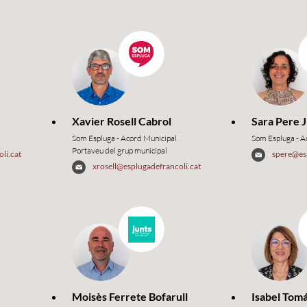
Xavier Rosell Cabrol
Sara Pere 
Som Espluga - Acord Municipal
Som Espluga - A
Portaveu del grup municipal
li.cat
spere@esp
xrosell@esplugadefrancoli.cat
Moisès Ferrete Bofarull
Isabel Tom