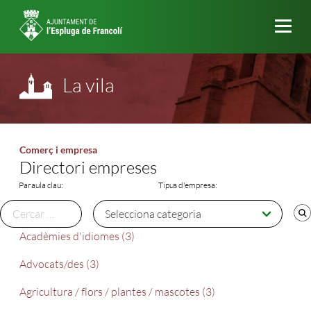
Me
La vila
Comerç i empresa
Directori empreses
Paraula clau:
Tipus d'empresa:
Acadèmies d'idiomes (3)
Advocats/des (3)
Agricultura / flors / plantes / mascotes (3)