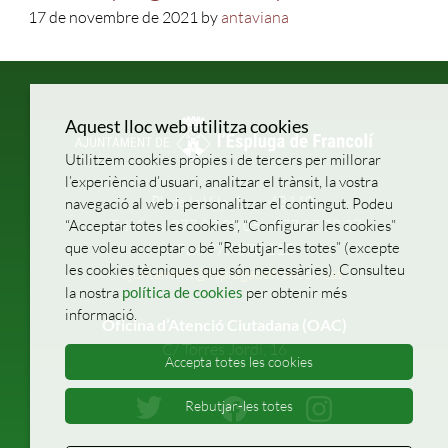
17 de novembre de 2021 by
antaviana
Aquest lloc web utilitza cookies
Utilitzem cookies pròpies i de tercers per millorar
l’experiència d’usuari, analitzar el trànsit, la vostra
Pl. de la Vila, 1
43440
navegació al web i personalitzar el contingut. Podeu
Telèfons: 977 87 00 05 - 977 87 02 27
“Acceptar totes les cookies”, “Configurar les cookies”
que voleu acceptar o bé “Rebutjar-les totes” (excepte
Fax: 977 870 115
les cookies tècniques que són necessàries). Consulteu
ajuntament@esplugadefrancoli.cat
la nostra
política de cookies
per obtenir més
informació.
Oficina d’Atenció Ciutadana (OAC)
C/ Torres Jordi, 16
Accepta totes les cookies
Rebutjar-les totes